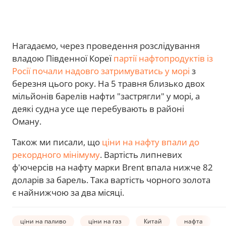
Нагадаємо, через проведення розслідування
владою Південної Кореї
партії нафтопродуктів із
Росії почали надовго затримуватись у морі
з
березня цього року. На 5 травня близько двох
мільйонів барелів нафти "застрягли" у морі, а
деякі судна усе ще перебувають в районі
Оману.
Також ми писали, що
ціни на нафту впали до
рекордного мінімуму
. Вартість липневих
ф'ючерсів на нафту марки Brent впала нижче 82
доларів за барель. Така вартість чорного золота
є найнижчою за два місяці.
ціни на паливо
ціни на газ
Китай
нафта