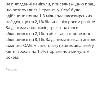
За п'ятиденні канікули, присвячені Дню праці,
що розпочалися 1 травня, у Китаї було
здійснено понад 1,3 мільярда пасажирських
поїздок, що на 2,1% більше, ніж роком раніше.
За даними аналітиків, трафік на шосе
збільшився на 2,1%, а обсяг авіаперевезень
збільшився на 8,1%. За даними консалтингової
компанії OAG, місткість внутрішніх авіаліній у
квітні зросла на 1,3% порівняно з минулим
роком.
Реклама