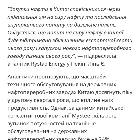
"Закупки нафти в Китаї сповільнилися через
підвищення цін на сиру нафту та послаблення
внутрішнього попиту на дизельне пальне.
Очікується, що попит на сиру нафту в Китаї
буде підтримано збільшенням експортної квоти
цього року і запуском нового нафтопереробного
заводу пізніше цього року"
, — підкреслила
аналітик Rystad Energy у Пекіні Лінь Є.
Аналітики прогнозують, що масштаби
технічного обслуговування на державних
нафтопереробних заводах Китаю досягнуть піку
у другому кварталі роки, що вплине на їх
продуктивність. Однак, за даними китайської
консалтингової компанії MySteel, кількість
зупинок потужностей на технічне
обслуговування на державних
нафтопереробних заводах буде на 24%