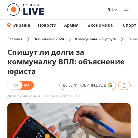
RU
Україна
Новости
Армия
Экономика
Спорт
Главная
Экономика 2024
Коммунальные услуги
Спишу
Спишут ли долги за
коммуналку ВПЛ: объяснение
юриста
UA
RU
ВЫБЕРИ НОВИНИ.LIVE В
Дата публикации
11 августа 2023 08:13