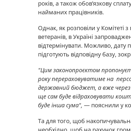
років, а також обов’язкову спла
найманих працівників.
Однак, як розповіли у Комітеті з
ветеранів, в Україні запровадж
відтермінувати. Можливо, дату пе
підготують відповідну базу, зок
"Цим законопроєктом пропонуєть
року перераховуватиме на персо
державний бюджет, а вже через р
ще сам буде відраховувати кошти
буде інша сума",
— пояснили у ком
Та для того, щоб накопичуваль
необхідно, щоб на рахунок гро