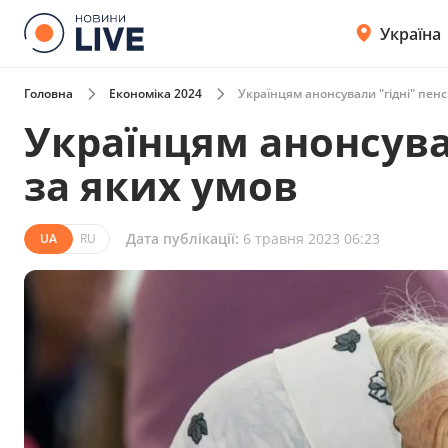
Україна
Головна
Економіка 2024
Українцям анонсували "гідні" пенсі
Українцям анонсувал
за яких умов
Дата публікації:
6 травня 2023 06:23
UA
RU