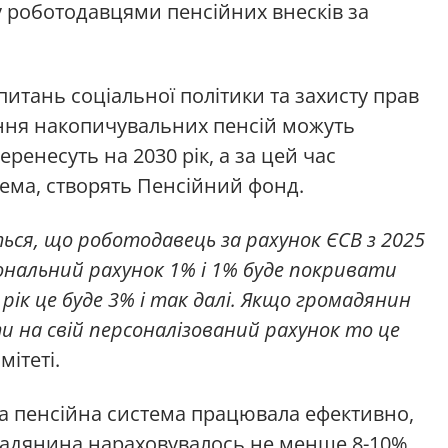
ту роботодавцями пенсійних внесків за
 питань соціальної політики та захисту прав
ення накопичувальних пенсій можуть
ренесуть на 2030 рік, а за цей час
рема, створять Пенсійний фонд.
ся, що роботодавець за рахунок ЄСВ з 2025
нальний рахунок 1% і 1% буде покривати
ік це буде 3% і так далі. Якщо громадянин
 на свій персоналізований рахунок то це
ітеті.
на пенсійна система працювала ефективно,
мадянина нараховувалось не менше 8-10%