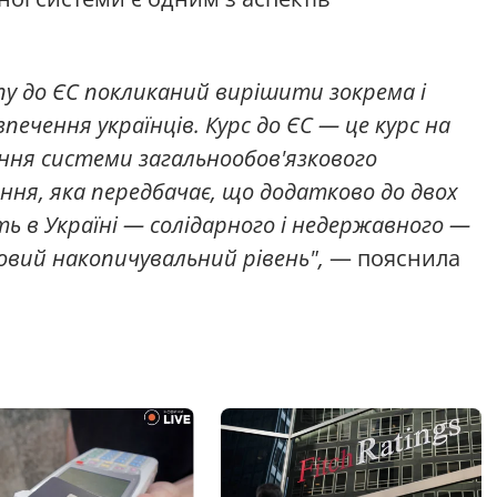
у до ЄС покликаний вирішити зокрема і
печення українців. Курс до ЄС — це курс на
ння системи загальнообов'язкового
ння, яка передбачає, що додатково до двох
ють в Україні — солідарного і недержавного —
овий накопичувальний рівень",
— пояснила