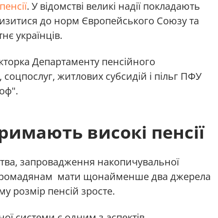
пенсії
. У відомстві великі надії покладають
лизитися до норм Європейського Союзу та
нє українців.
екторка Департаменту пенсійного
 соцпослуг, житлових субсидій і пільг ПФУ
оф".
тримають високі пенсії
ства, запровадження накопичувальної
у громадянам мати щонайменше два джерела
му розмір пенсій зросте.
ої системи є одним з аспектів