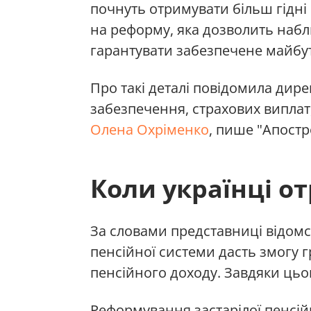
почнуть отримувати більш гідні
на реформу, яка дозволить наб
гарантувати забезпечене майбут
Про такі деталі повідомила дир
забезпечення, страхових виплат,
Олена Охріменко
, пише "Апостр
Коли українці о
За словами представниці відом
пенсійної системи дасть змог
пенсійного доходу. Завдяки цьо
Реформування застарілої пенсійн