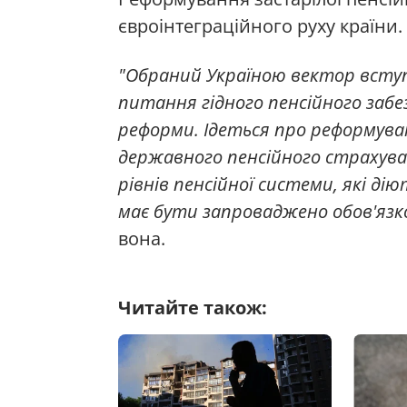
євроінтеграційного руху країни.
"Обраний Україною вектор вступ
питання гідного пенсійного забез
реформи. Ідеться про реформува
державного пенсійного страхува
рівнів пенсійної системи, які ді
має бути запроваджено обов'язк
вона.
Читайте також: