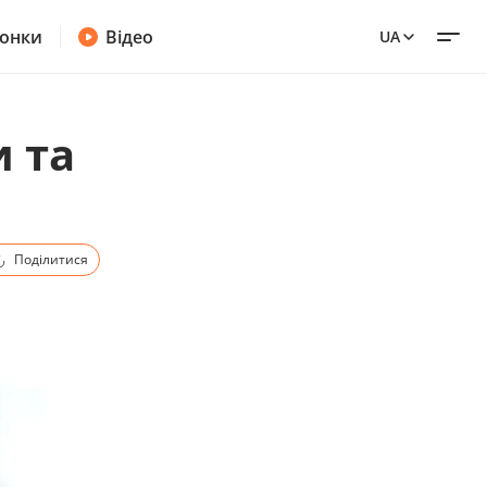
онки
Відео
UA
и та
Поділитися