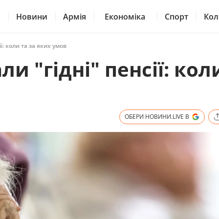
Новини
Армія
Економіка
Спорт
Кол
ї: коли та за яких умов
и "гідні" пенсії: кол
ОБЕРИ НОВИНИ.LIVE В