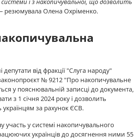
ї системи і з накопичувальної, що дозволить
—
резюмувала Олена Охріменко.
накопичувальна
і депутати від фракції "Слуга народу"
 законопроєкт № 9212 "Про накопичувальне
ться у пояснювальній записці до документа,
ти з 1 січня 2024 року і дозволить
ь українцям за рахунок ЄСВ.
у участь у системі накопичувального
працюючих українців до досягнення ними 55