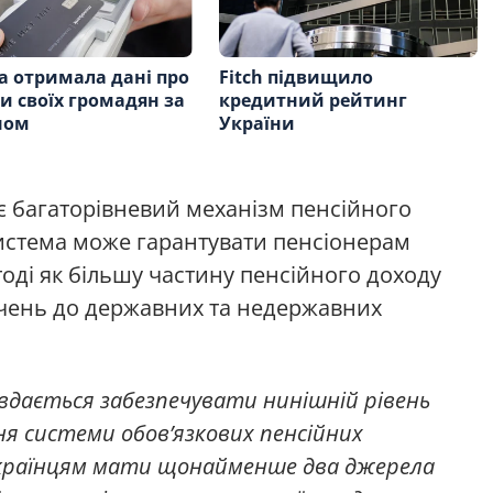
а отримала дані про
Fitch підвищило
и своїх громадян за
кредитний рейтинг
ном
України
діє багаторівневий механізм пенсійного
система може гарантувати пенсіонерам
тоді як більшу частину пенсійного доходу
чень до державних та недержавних
 вдається забезпечувати нинішній рівень
я системи обов’язкових пенсійних
українцям мати щонайменше два джерела